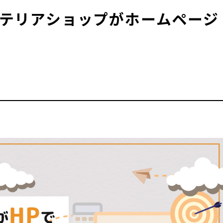
ンテリアショップがホームページ
COLUMN
知らせ&コラム
096
A
DVICE
平日：9:00
料相談