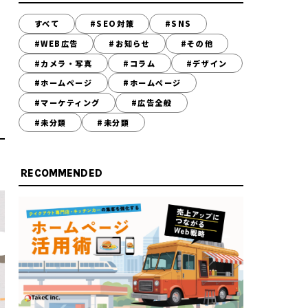
すべて
#SEO対策
#SNS
#WEB広告
#お知らせ
#その他
#カメラ・写真
#コラム
#デザイン
#ホームページ
#ホームページ
#マーケティング
#広告全般
#未分類
#未分類
RECOMMENDED
-200-8603
~17:45