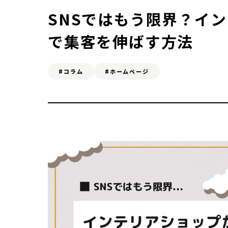
よくある質問
SNSではもう限界？イ
で集客を伸ばす方法
SERVICE
#コラム
#ホームページ
ホームページ制作
お
SEO対策&MEO対策
Web広告
C
ONTACT
お問い合わせ
無