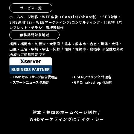
サービス一覧
ホームページ制作・WEB広告（Google/Yahoo他）・SEO対策・
SNS運用代行・WEBマーケティング/コンサルティング・印刷物（パ
ンフレット・チラシ）看板等制作
無料訪問対象地域
福岡：福岡市・久留米・大宰府 / 熊本：熊本市・合志・菊陽・大津・
山鹿・玉名・宇城・宇土・阿蘇 / 佐賀：佐賀市・鳥栖市 ※記載以外の
地域もご相談可能です
・Tver セルフサーブ広告代理店
・USENアプリンク 代理店
・スマートニュース 代理店
・GMOmakeshop 代理店
熊本・福岡のホームページ制作 /
Webマーケティングはテイク・シー