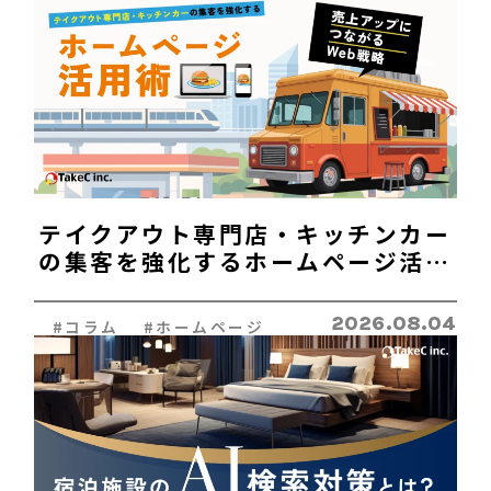
SEO対策&MEO対策
Web広告
C
ONTACT
テイクアウト専門店・キッチンカー
お問い合わせ
の集客を強化するホームページ活用
A
DVICE
術｜売上アップにつながるWeb戦
無料相談
略
2026.08.04
#コラム #ホームページ