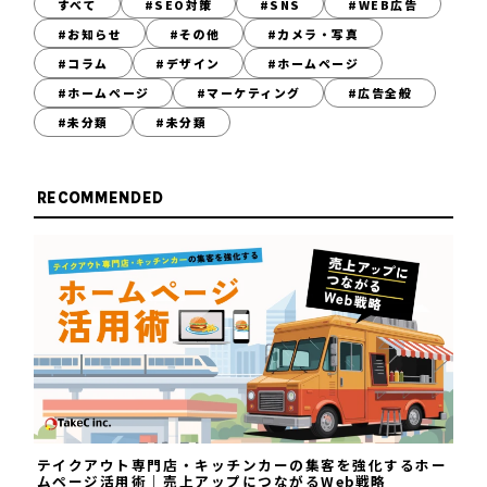
すべて
#SEO対策
#SNS
#WEB広告
#お知らせ
#その他
#カメラ・写真
#コラム
#デザイン
#ホームページ
#ホームページ
#マーケティング
#広告全般
#未分類
#未分類
RECOMMENDED
テイクアウト専門店・キッチンカーの集客を強化するホー
ムページ活用術｜売上アップにつながるWeb戦略