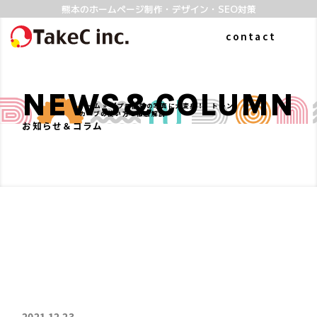
熊本のホームページ制作・デザイン・SEO対策
contact
NEWS&COLUMN
ホーム
»
【プロ品質の写真に大変身！】トーン
カーブの使い方を徹底解説
お知らせ＆コラム
ABOUT
WORKS
私たちについて
制作実績
よくある質問
SERVICE
COLUMN
2021.12.23
ホームページ制作
お知らせ&コラム