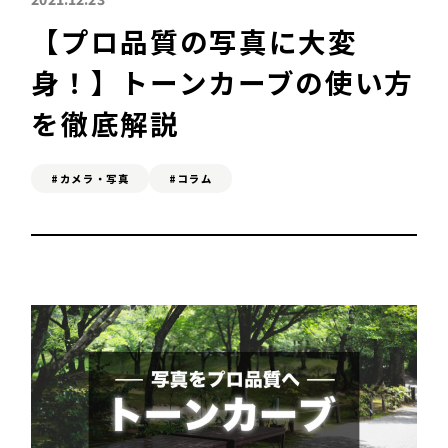
【プロ品質の写真に大変
SEO対策&MEO対策
身！】トーンカーブの使い方
Web広告
を徹底解説
#カメラ・写真
#コラム
C
ONTACT
お問い合わせ
A
DVICE
無料相談