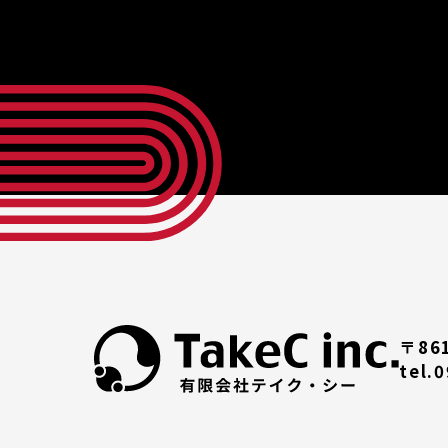
〒86
tel.