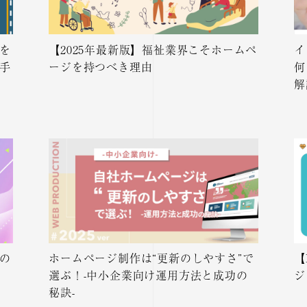
を
【2025年最新版】福祉業界こそホームペ
イ
手
ージを持つべき理由
何
解
の
ホームページ制作は“更新のしやすさ”で
【
選ぶ！-中小企業向け運用方法と成功の
ジ
秘訣-