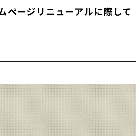
ムページリニューアルに際して
COLUMN
知らせ&コラム
096
A
DVICE
平日：9:00
料相談