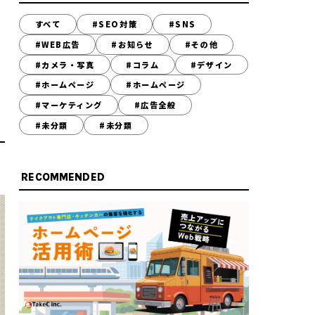
すべて
#SEO対策
#SNS
#WEB広告
#お知らせ
#その他
#カメラ・写真
#コラム
#デザイン
#ホームページ
#ホームページ
#マーケティング
#広告全般
#未分類
#未分類
RECOMMENDED
-200-8603
~17:45