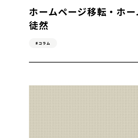
よくある質問
ホームページ移転・ホー
徒然
SERVICE
#コラム
ホームページ制作
お
SEO対策&MEO対策
Web広告
C
ONTACT
お問い合わせ
無