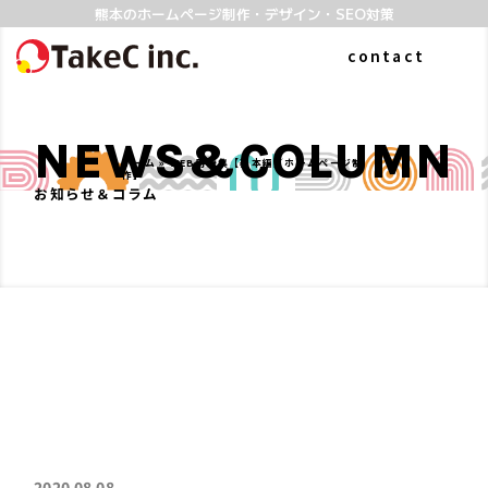
熊本のホームページ制作・デザイン・SEO対策
contact
NEWS&COLUMN
ホーム
»
WEB用語集【基本編／ホームページ制
作】
お知らせ＆コラム
ABOUT
WORKS
私たちについて
制作実績
よくある質問
SERVICE
COLUMN
2020.08.08
ホームページ制作
お知らせ&コラム