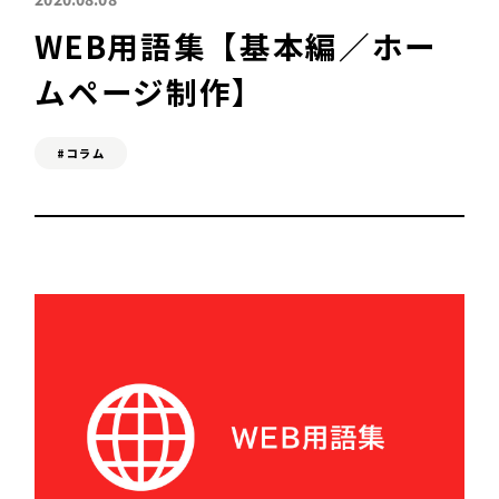
WEB用語集【基本編／ホー
SEO対策&MEO対策
ムページ制作】
Web広告
#コラム
C
ONTACT
お問い合わせ
A
DVICE
無料相談