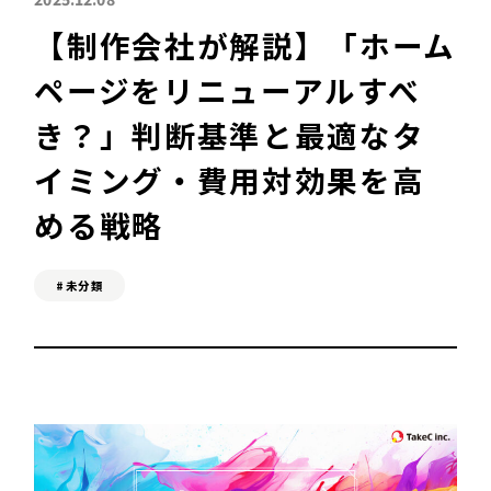
【制作会社が解説】「ホーム
SEO対策&MEO対策
ページをリニューアルすべ
Web広告
き？」判断基準と最適なタ
イミング・費用対効果を高
める戦略
C
ONTACT
お問い合わせ
A
DVICE
#未分類
無料相談