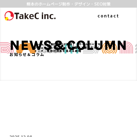
熊本のホームページ制作・デザイン・SEO対策
contact
NEWS&COLUMN
ホーム
»
【制作会社が解説】「ホームページを
リニューアルすべき？」判断基準と最適なタイ
ミング・費用対効果を高める戦略
お知らせ＆コラム
ABOUT
WORKS
私たちについて
制作実績
よくある質問
SERVICE
COLUMN
2025.12.08
ホームページ制作
お知らせ&コラム