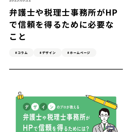
弁護士や税理士事務所がHP
SEO対策&MEO対策
で信頼を得るために必要な
Web広告
こと
#コラム
#デザイン
#ホームページ
C
ONTACT
お問い合わせ
A
DVICE
無料相談