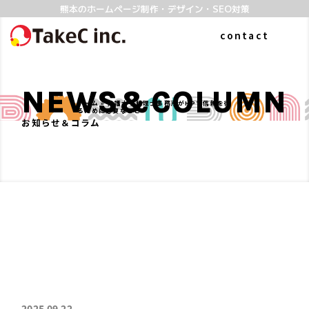
熊本のホームページ制作・デザイン・SEO対策
contact
NEWS&COLUMN
ホーム
»
弁護士や税理士事務所がHPで信頼を得
るために必要なこと
お知らせ＆コラム
ABOUT
WORKS
私たちについて
制作実績
よくある質問
SERVICE
COLUMN
2025.09.22
ホームページ制作
お知らせ&コラム