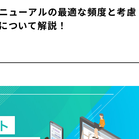
ニューアルの最適な頻度と考慮
について解説！
COLUMN
知らせ&コラム
096
A
DVICE
平日：9:00
料相談