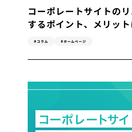
よくある質問
コーポレートサイトのリ
するポイント、メリット
SERVICE
#コラム
#ホームページ
ホームページ制作
お
SEO対策&MEO対策
Web広告
C
ONTACT
お問い合わせ
無