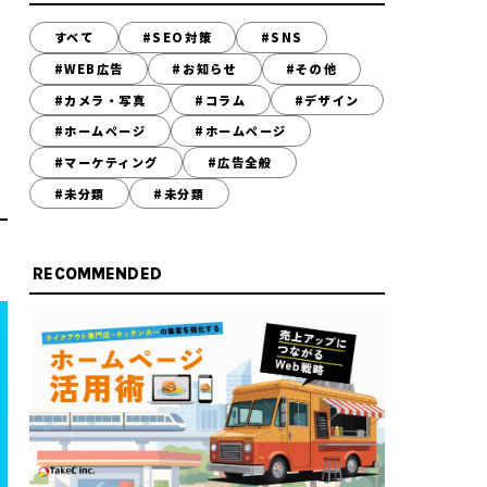
すべて
#SEO対策
#SNS
#WEB広告
#お知らせ
#その他
#カメラ・写真
#コラム
#デザイン
#ホームページ
#ホームページ
#マーケティング
#広告全般
#未分類
#未分類
RECOMMENDED
-200-8603
~17:45