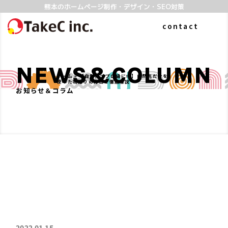
熊本のホームページ制作・デザイン・SEO対策
contact
NEWS&COLUMN
ホーム
»
【自然光でプロ級に!?】自然光だけを
使った物撮りの方法を徹底解説
お知らせ＆コラム
ABOUT
WORKS
私たちについて
制作実績
よくある質問
SERVICE
COLUMN
2022.01.15
ホームページ制作
お知らせ&コラム