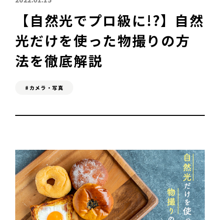
【自然光でプロ級に!?】自然
SEO対策&MEO対策
光だけを使った物撮りの方
Web広告
法を徹底解説
#カメラ・写真
C
ONTACT
お問い合わせ
A
DVICE
無料相談