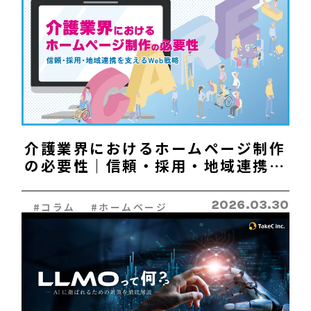
SEO対策&MEO対策
Web広告
C
ONTACT
介護業界におけるホームページ制作
お問い合わせ
の必要性｜信頼・採用・地域連携を
A
DVICE
支えるWeb戦略
無料相談
2026.03.30
#コラム #ホームページ