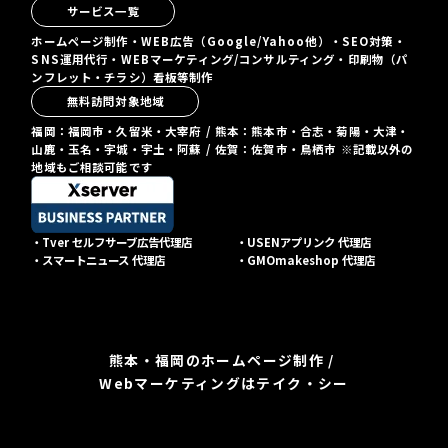
サービス一覧
ホームページ制作・WEB広告（Google/Yahoo他）・SEO対策・
SNS運用代行・WEBマーケティング/コンサルティング・印刷物（パ
ンフレット・チラシ）看板等制作
無料訪問対象地域
福岡：福岡市・久留米・大宰府 / 熊本：熊本市・合志・菊陽・大津・
山鹿・玉名・宇城・宇土・阿蘇 / 佐賀：佐賀市・鳥栖市 ※記載以外の
地域もご相談可能です
・Tver セルフサーブ広告代理店
・USENアプリンク 代理店
・スマートニュース 代理店
・GMOmakeshop 代理店
熊本・福岡のホームページ制作 /
Webマーケティングはテイク・シー